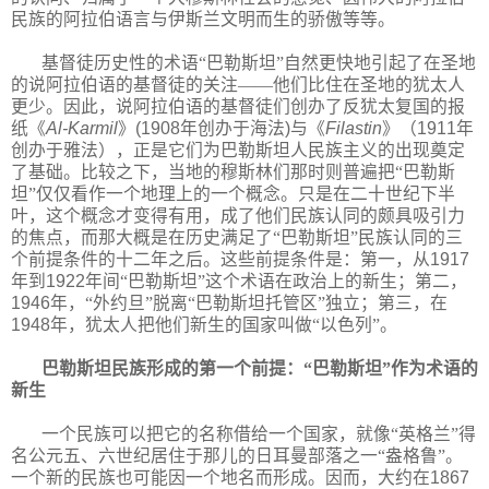
民族的阿拉伯语言与伊斯兰文明而生的骄傲等等。
基督徒历史性的术语“巴勒斯坦”自然更快地引起了在圣地
的说阿拉伯语的基督徒的关注——他们比住在圣地的犹太人
更少。因此，说阿拉伯语的基督徒们创办了反犹太复国的报
纸《
Al-Karmil
》
(1908
年创办于海法
)
与《
Filastin
》（
1911
年
创办于雅法），正是它们为巴勒斯坦人民族主义的出现奠定
了基础。比较之下，当地的穆斯林们那时则普遍把“巴勒斯
坦”仅仅看作一个地理上的一个概念。只是在二十世纪下半
叶，这个概念才变得有用，成了他们民族认同的颇具吸引力
的焦点，而那大概是在历史满足了“巴勒斯坦”民族认同的三
个前提条件的十二年之后。这些前提条件是：第一，从
1917
年到
1922
年间“巴勒斯坦”这个术语在政治上的新生；第二，
1946
年，“外约旦”脱离“巴勒斯坦托管区”独立；第三，在
1948
年，犹太人把他们新生的国家叫做“以色列”。
巴勒斯坦民族形成的第一个前提：“巴勒斯坦”作为术语的
新生
一个民族可以把它的名称借给一个国家，就像“英格兰”得
名公元五、六世纪居住于那儿的日耳曼部落之一“盎格鲁”。
一个新的民族也可能因一个地名而形成。因而，大约在
1867