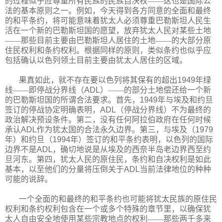
的过程似乎应尊重所有民族的民族自决权——这也是国际公
法的基本原则之一。例如，今天得到各方同意的全面和最终
的和平条约，将可能意味着犹太人必须尊重巴勒斯坦人民生
活在一个新的巴勒斯坦国的愿望，放弃犹太人民对某些土地
——那些目前主要由巴勒斯坦人居住的土地——的大部分原
住民权利和条约权利。根据同样的原则，类似条约也似乎应
包括确认以色列领土目前主要由犹太人居住的区域。
果真如此，就不存在要以色列将其保有的超出
1949
年绿
线——即停战分界线（
ADL
）——的部分土地偿还给一个新
的巴勒斯坦国的所谓合法要求。首先，
1949
年与埃及和约旦
签订的停战协定明确表明，
ADL
（停战分界线）不为最终的
政治解决预设条件。第二，没有任何阿拉伯政府在任何时候
承认
ADL
作为犹太国的合法永久边界。第三，与埃及（
1979
年）和约旦（
1994
年）签订的和平条约表明，以色列的国际
边界不是
ADL
，确切地说是从埃及的西奈半岛老边界西至约
旦河东。第四，犹太人民的原住民，条约和自决权利是如此
基本，以至他们的分量将压倒关于
ADL
当前法律地位的种种
可能的说辞。
一个全面的和最终的和平条约也可能将犹太民族的原住民
权利和条约权利包含在一个或多个特殊的章节里，以确保犹
太人
自由安全地使用某些宗教地点的权利——那些两千多来