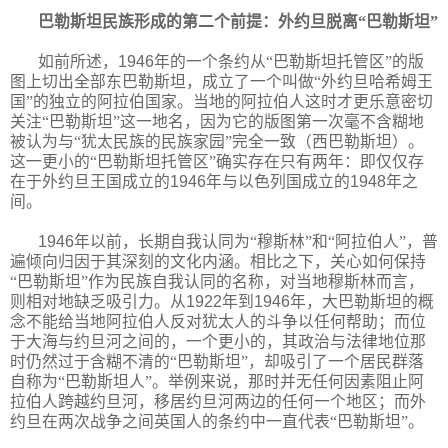
巴勒斯坦民族形成的第二个前提：外约旦脱离“巴勒斯坦”
如前所述，
1946
年的一个条约从“巴勒斯坦托管区”的版
图上切出全部东巴勒斯坦，成立了一个叫做“外约旦哈希姆王
国”的独立的阿拉伯国家。当地的阿拉伯人这时才更乐意密切
关注“巴勒斯坦”这一地名，因为它的版图第一次毫不含糊地
被认为与“犹太民族的民族家园”完全一致（西巴勒斯坦）。
这一更小的“巴勒斯坦托管区”确实存在只有两年：即仅仅存
在于外约旦王国成立的
1946
年与以色列国成立的
1948
年之
间。
1946
年以前，长期自我认同为“穆斯林”和“阿拉伯人”，普
遍倾向归因于其深刻的文化内涵。相比之下，关心如何保持
“巴勒斯坦”作为民族自我认同的名称，对当地穆斯林而言，
则相对地缺乏吸引力。从
1922
年到
1946
年，大巴勒斯坦的概
念不能给当地阿拉伯人反对犹太人的斗争以任何帮助；而位
于大海与约旦河之间的，一个更小的，其政治与法律地位那
时仍然过于含糊不清的“巴勒斯坦”，却吸引了一个居民群落
自称为“巴勒斯坦人”。举例来说，那时并无任何因素阻止阿
拉伯人跨越约旦河，移居约旦河两边的任何一个地区；而外
约旦在两次战争之间英国人的条约中一直代表“巴勒斯坦”。