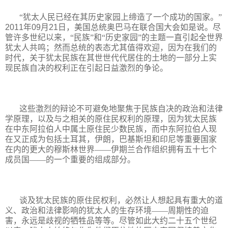
“犹太人民已经在其历史家园上缔造了一个成功的国家。”
2011
年
09
月
21
日，美国总统奥巴马在联合国大会如是说。尽
管许多世纪以来，“
民族
”和“历史家园”的主题一直引起全世界
犹太人共鸣；然而总统的表态尤其值得欢迎，因为在我们的
时代，关于犹太民族在其世世代代居住的土地的一部分上实
现民族自决的权利正在引起日益激烈的争论。
这些激烈的辩论不可避免地聚焦于民族自决的政治和法律
学原理，以及与之相关的原住民权利的原理，因为犹太民族
在中东阿拉伯人中属土原住民少数民族，而中东阿拉伯人现
在又正成为包括土耳其，伊朗，巴基斯坦和印尼等重要国家
在内的更大的穆斯林世界——伊期兰合作组织拥有五十七个
成员国——的一个重要的组成部分。
谈及犹太民族的原住民权利，必然让人想起具有重大的道
义、政治和法律影响的犹太人的生存环境——周期性的迫
害，永远是歧视的牺牲品等等。尽管如此大约二十五个世纪