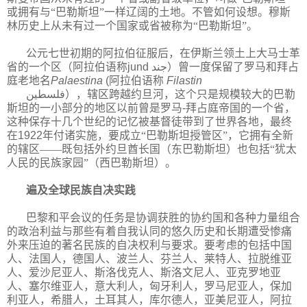
或拥有与“巴勒斯坦”一样辽阔的土地。不管如何设想。穆斯
林历史上从未有过一个国家或省被称为“巴勒斯坦”。
公元七世初期的阿拉伯征服后，在伊斯兰领土上大马士革
省的一个区（阿拉伯语称
jund
جند
）曾一度保留了罗马和拜占
庭老地名
Palaestina
(
阿拉伯语称
Filastin
فلسطين
），辖区跨越约旦河，这个只是规模较大的巴勒
斯坦的一小部分的地区以前曾是罗马
-
拜占庭帝国的一个省，
这种保存十几个世纪的记忆被基督徒带到了世界各地，最终
在
1922
年付诸实施，要成立“巴勒斯坦授管区”，它拥有全新
的辖区——既包括外约旦酋长国（东巴勒斯坦）也包括“犹太
人民的民族家园”（西巴勒斯坦）。
遍及全球民族自决实践
巴黎和平会议的任务是协调获胜的协约国和各种力量组合
的政治利益与那些有着自我认同的悠久历史和长期遭受惨痛
外来压迫的著名民族的自决权利与要求。要考虑的包括中国
人、法国人，德国人、波兰人、芬兰人、莱特人、拉脱维亚
人、爱沙尼亚人、斯洛伐克人、斯洛文尼人、亚克罗地亚
人、塞尔维亚人，意大利人，匈牙利人，罗马尼亚人，保加
利亚人，希腊人，土耳其人，库尔德人，亚美尼亚人，阿拉