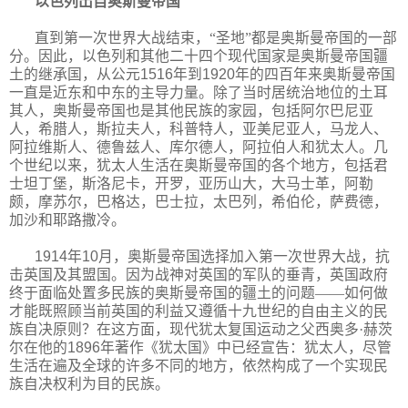
以色列出自奥斯曼帝国
直到第一次世界大战结束，“圣地”都是奥斯曼帝国的一部
分。因此，以色列和其他二十四个现代国家是奥斯曼帝国疆
土的继承国，从公元
1516
年到
1920
年的四百年来奥斯曼帝国
一直是近东和中东的主导力量。除了当时居统治地位的土耳
其人，奥斯曼帝国也是其他民族的家园，包括阿尔巴尼亚
人，希腊人，斯拉夫人，科普特人，亚美尼亚人，马龙人、
阿拉维斯人、德鲁兹人、库尔德人，阿拉伯人和犹太人。几
个世纪以来，犹太人生活在奥斯曼帝国的各个地方，包括君
士坦丁堡，斯洛尼卡，开罗，亚历山大，大马士革，阿勒
颇，摩苏尔，巴格达，巴士拉，太巴列，希伯伦，萨费德，
加沙和耶路撒冷。
1914
年
10
月，奥斯曼帝国选择加入第一次世界大战，抗
击英国及其盟国。因为战神对英国的军队的垂青，英国政府
终于面临处置多民族的奥斯曼帝国的疆土的问题——如何做
才能既照顾当前英国的利益又遵循十九世纪的自由主义的民
族自决原则？在这方面，现代犹太复国运动之父西奥多·赫茨
尔在他的
1896
年著作《犹太国》中已经宣告：犹太人，尽管
生活在遍及全球的许多不同的地方，依然构成了一个实现民
族自决权利为目的民族。