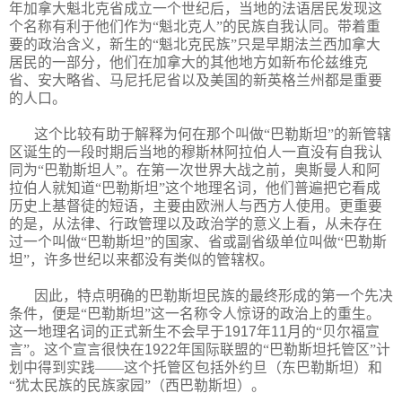
年加拿大魁北克省成立一个世纪后，当地的法语居民发现这
个名称有利于他们作为“魁北克人”的民族自我认同。带着重
要的政治含义，新生的“魁北克民族”只是早期法兰西加拿大
居民的一部分，他们在加拿大的其他地方如新布伦兹维克
省、安大略省、马尼托尼省以及美国的新英格兰州都是重要
的人口。
这个比较有助于解释为何在那个叫做“巴勒斯坦”的新管辖
区诞生的一段时期后当地的穆斯林阿拉伯人一直没有自我认
同为“巴勒斯坦人”。在第一次世界大战之前，奥斯曼人和阿
拉伯人就知道“巴勒斯坦”这个地理名词，他们普遍把它看成
历史上基督徒的短语，主要由欧洲人与西方人使用。更重要
的是，从法律、行政管理以及政治学的意义上看，从未存在
过一个叫做“巴勒斯坦”的国家、省或副省级单位叫做“巴勒斯
坦”，许多世纪以来都没有类似的管辖权。
因此，特点明确的巴勒斯坦民族的最终形成的第一个先决
条件，便是“巴勒斯坦”这一名称令人惊讶的政治上的重生。
这一地理名词的正式新生不会早于
1917
年
11
月的“贝尔福宣
言”。这个宣言很快在
1922
年国际联盟的“巴勒斯坦托管区”计
划中得到实践——这个托管区包括外约旦（东巴勒斯坦）和
“犹太民族的民族家园”（西巴勒斯坦）。