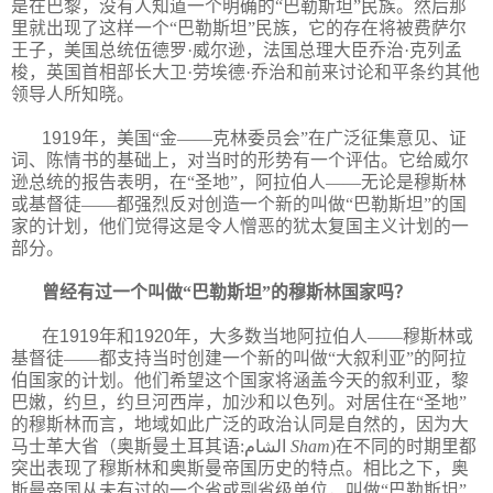
是在巴黎，没有人知道一个明确的“巴勒斯坦”民族。然后那
里就出现了这样一个“巴勒斯坦”民族，它的存在将被费萨尔
王子，美国总统伍德罗·威尔逊，法国总理大臣乔治·克列孟
梭，英国首相部长大卫·劳埃德·乔治和前来讨论和平条约其他
领导人所知晓。
1919
年，美国“金——克林委员会”在广泛征集意见、证
词、陈情书的基础上，对当时的形势有一个评估。它给威尔
逊总统的报告表明，在“圣地”，阿拉伯人——无论是穆斯林
或基督徒——都强烈反对创造一个新的叫做“巴勒斯坦”的国
家的计划，他们觉得这是令人憎恶的犹太复国主义计划的一
部分。
曾经有过一个叫做“巴勒斯坦”的穆斯林国家吗？
在
1919
年和
1920
年，大多数当地阿拉伯人——穆斯林或
基督徒——都支持当时创建一个新的叫做“大叙利亚”的阿拉
伯国家的计划。他们希望这个国家将涵盖今天的叙利亚，黎
巴嫩，约旦，约旦河西岸，加沙和以色列。对居住在“圣地”
的穆斯林而言，地域如此广泛的政治认同是自然的，因为大
马士革大省（奥斯曼土耳其语:الشام‎
Sham
)
在不同的时期里都
突出表现了穆斯林和奥斯曼帝国历史的特点。相比之下，奥
斯曼帝国从未有过的一个省或副省级单位，叫做“巴勒斯坦”