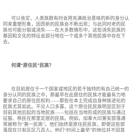
可以肯定，人类族群有时会用充满政治意味的新的身分认
同来重塑形象，因而新的民族会不断出现；与此同时老的民
族也可能分裂或消失——在大多数情形中，这些消失民族的
基因和文化的特征会部分地在一个或多个其他民族中存在下
去。
何谓“原住民”民族？
在目前居住于一个国家或地区的若干独特的有自己统一的
身分认同的民族之中，那最早在此居住的民族才能最有力地
要求自己的原住民权利——那些在本土完成自身种族进化的
民族尤其如此。不论人口多寡，这个原住民民族明显区别于
目前其他后起的当地民族——包括在当地形成的民族与通过
征服、移民在那里定居的民族。例如，加拿大印第安部落通
常被称为“第一民族”。他们始终是原住民民族，即使这些部
落现在只有区区几百人。他们“时间上最早”的地位并不因其