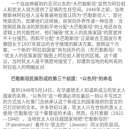
一个自由伸展到约旦河以东的“大巴勒斯坦”显然为阿拉伯
人和犹太人双方提供了足够的生存空间。
1946
年之前，当地
穆斯林阿拉伯人没有普遍地自我认同为“巴勒斯坦人”，部分
地是因为，如果他们这样做，就将向外界传递一种信息：当
按照民族自决的原则和平地分配“大巴勒斯坦”的土地还存在
逻辑上的可能性时，他们摧毁“犹太人的民族家园”的愿望并
不十分强烈。而和平分配“大巴勒斯坦”正是联合王国皮尔考
察团长于
1937
年提议的合乎情理的解决方案。按照这个方
案，一个新的“阿拉伯国家”将包括外约旦（东巴勒斯坦）与
“犹太人的民族家园”版图上阿拉伯人居住的区域。这个建
议，当时犹太人是不情愿地接受了，却遭到当地的和所有的
阿拉伯人的明确反对.
巴勒斯坦民族形成的第三个前提：“以色列”的命名
直到
1948
年
5
月
14
日，在华盛顿无人知道新成立的犹太人
国家的名称。“以色列”这一称谓必须在最后一刻以手写改正
的方式加入杜鲁门总统承认这个新成立的国家政府的宣言的
已打印好的文本。许多世纪以来，犹太人只在世俗的意义上
使用“巴勒斯坦”这个基督徒的术语；然而，在托管期（
1922
—
1948
），当地犹太人往往超国家地把“巴勒斯坦的”
（
Palestinian
）看作与“犹太的”（
Jewish
）同义的形容词。