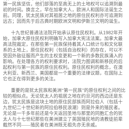
第一民族坚信，他们部落的至高无上的土地权可以追溯到最
初的时间。换言之，早在加拿大人，欧洲人和国际法诞生之
前。同理，犹太民族对其祖居之地的原住民权利亦可追溯到
远古；因而先于后古典时期欧洲文明和伊斯兰文明的诞生。
十九世纪普通法法院开始承认原住民权利。从
1982
年开
始，加拿大原住民权利明确写入加拿大宪法法案。加拿大最
高法院裁定，在那些第一民族保持着其人口统计与和文化联
系的土地上，原住民权利（包括自治权利）的存在，可以不
受因外敌征服而产生的主权变更和一个新的多数民族涌入的
影响。在处理各方的权利要求时，法院力图调和新移民的后
起权利与第一民族的原住民权利。原住民权利的概念，在澳
大利亚、新西兰、美国都是一个重要的法律议题，在国际上
它也正在得到更多的关注。
重要的是犹太民族和美洲“第一民族”的原住权利之间的比
较的相似点。无论犹太人的祖居之地在约旦河的西边还是东
边，犹太民族是这块土地的原住民部族而阿拉伯人（包括十
九世纪二十世纪新的阿拉伯移民浪潮）则是外来的殖民者。
无论是一千多年前还是今天返回圣地与那里的同胞汇合的犹
太人与十七世纪那些在美洲建立了英国殖民地的清教徒前辈
截然不同——殖民者在美洲既无祖先亦无亲戚。