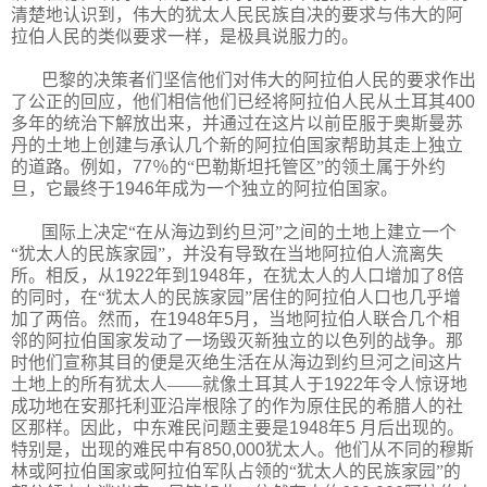
清楚地认识到，伟大的犹太人民民族自决的要求与伟大的阿
拉伯人民的类似要求一样，是极具说服力的。
巴黎的决策者们坚信他们对伟大的阿拉伯人民的要求作出
了公正的回应，他们相信他们已经将阿拉伯人民从土耳其
400
多年的统治下解放出来，并通过在这片以前臣服于奥斯曼苏
丹的土地上创建与承认几个新的阿拉伯国家帮助其走上独立
的道路。例如，
77
％的“巴勒斯坦托管区”的领土属于外约
旦，它最终于
1946
年成为一个独立的阿拉伯国家。
国际上决定“在从海边到约旦河”之间的土地上建立一个
“犹太人的民族家园”，并没有导致在当地阿拉伯人流离失
所。相反，从
1922
年到
1948
年，在犹太人的人口增加了
8
倍
的同时，在“犹太人的民族家园”居住的阿拉伯人口也几乎增
加了两倍。然而，在
1948
年
5
月，当地阿拉伯人联合几个相
邻的阿拉伯国家发动了一场毁灭新独立的以色列的战争。那
时他们宣称其目的便是灭绝生活在从海边到约旦河之间这片
土地上的所有犹太人——就像土耳其人于
1922
年令人惊讶地
成功地在安那托利亚沿岸根除了的作为原住民的希腊人的社
区那样。因此，中东难民问题主要是
1948
年
5
月后出现的。
特别是，出现的难民中有
850,000
犹太人。他们从不同的穆斯
林或阿拉伯国家或阿拉伯军队占领的“犹太人的民族家园”的