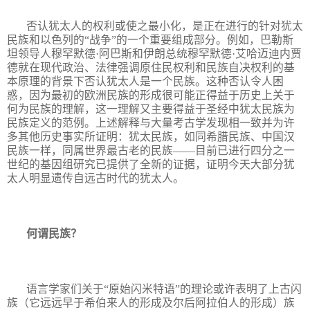
否认犹太人的权利或使之最小化，是正在进行的针对犹太
民族和以色列的“战争”的一个重要组成部分。例如，巴勒斯
坦领导人穆罕默德·阿巴斯和伊朗总统穆罕默德·艾哈迈迪内贾
德就在现代政治、法律强调原住民权利和民族自决权利的基
本原理的背景下否认犹太人是一个民族。这种否认令人困
惑，因为最初的欧洲民族的形成很可能正得益于历史上关于
何为民族的理解，这一理解又主要得益于圣经中犹太民族为
民族定义的范例。上述解释与大量考古学发现相一致并为许
多其他历史事实所证明：犹太民族，如同希腊民族、中国汉
民族一样，同属世界最古老的民族——目前已进行四分之一
世纪的基因组研究已提供了全新的证据，证明今天大部分犹
太人明显遗传自远古时代的犹太人。
何谓民族？
语言学家们关于“原始闪米特语”的理论或许表明了上古闪
族（它远远早于希伯来人的形成及尔后阿拉伯人的形成）族