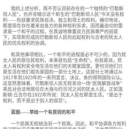
我的上述分析，既不否认目前存在的一个独特的“巴勒斯
坦人民”，也并非暗示这个新生的“巴勒斯坦人民”今天没有权
利——包括要求民族自决，独立和领土的权利。确切地说，
那里现在存在着来自各方的各种权利诉求。因而最迫切的需
求是一个和平的过程，在真诚地尊重双方民族尊严的前提
下，实现新形成的巴勒斯坦人民的后起权利与古老的犹太人
民的优先权利的协调。
和其他事项相比，一个和平的进程是必不可少的，因为犹
太人民的原住民权利，本来就包括“生命权”。也就是说，犹
太人有权利安全地生活在他们的天赋家园里。更何况他们只
是生活在他们祖先家园的一部分土地上，这部分土地通过从
1917
年到
1923
年的一系列宣言、决议、条约得到国际公认。
这显然意味着，巴勒斯坦人民无权发动一场“民族解放战争”
来反对合法地居住在大海与约旦河之间的犹太人民。正如温
斯顿·丘吉尔在
1922
年所说：犹太人民在那里生活，“是出于
权利，而不是出于别人的容忍”。
蓝图——草绘一个有原则的和平
一个民族无权统治另一个民族。因此，和平协调各方权利