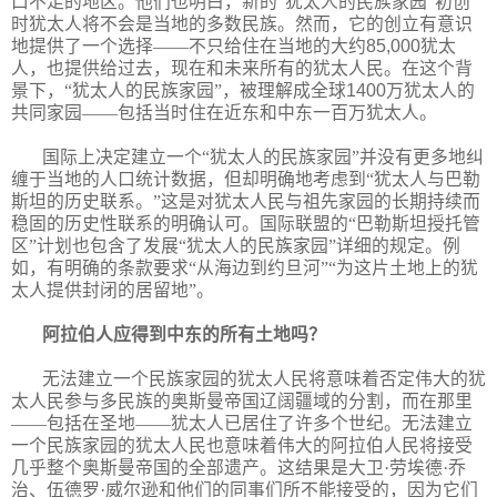
口不足的地区。他们也明白，新的“犹太人的民族家园”初创
时犹太人将不会是当地的多数民族。然而，它的创立有意识
地提供了一个选择——不只给住在当地的大约
85,000
犹太
人，也提供给过去，现在和未来所有的犹太人民。在这个背
景下，“犹太人的民族家园”，被理解成全球
1400
万犹太人的
共同家园——包括当时住在近东和中东一百万犹太人。
国际上决定建立一个“犹太人的民族家园”并没有更多地纠
缠于当地的人口统计数据，但却明确地考虑到“犹太人与巴勒
斯坦的历史联系。”这是对犹太人民与祖先家园的长期持续而
稳固的历史性联系的明确认可。国际联盟的“巴勒斯坦授托管
区”计划也包含了发展“犹太人的民族家园”详细的规定。例
如，有明确的条款要求“从海边到约旦河”“为这片土地上的犹
太人提供封闭的居留地”。
阿拉伯人应得到中东的所有土地吗？
无法建立一个民族家园的犹太人民将意味着否定伟大的犹
太人民参与多民族的奥斯曼帝国辽阔疆域的分割，而在那里
——包括在圣地——犹太人已居住了许多个世纪。无法建立
一个民族家园的犹太人民也意味着伟大的阿拉伯人民将接受
几乎整个奥斯曼帝国的全部遗产。这结果是大卫·劳埃德·乔
治、伍德罗·威尔逊和他们的同事们所不能接受的，因为它们