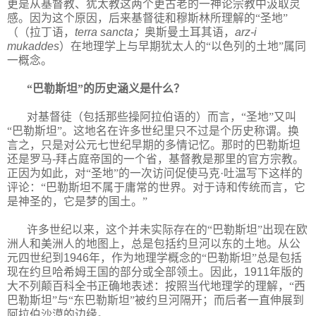
更是从基督教、犹太教这两个更古老的一神论宗教中汲取灵
感。因为这个原因，后来基督徒和穆斯林所理解的“圣地”
（（拉丁语，
terra sancta
；
奥斯曼土耳其语，
arz-i
mukaddes
）在地理学上与早期犹太人的“以色列的土地”属同
一概念。
“巴勒斯坦”的历史涵义是什么？
对基督徒（包括那些操阿拉伯语的）而言，“圣地”又叫
“巴勒斯坦”。这地名在许多世纪里只不过是个历史称谓。换
言之，只是对公元七世纪早期的多情记忆。那时的巴勒斯坦
还是罗马
-
拜占庭帝国的一个省，基督教是那里的官方宗教。
正因为如此，对“圣地”的一次访问促使马克·吐温写下这样的
评论：“巴勒斯坦不属于庸常的世界。对于诗和传统而言，它
是神圣的，它是梦的国土。”
许多世纪以来，这个并未实际存在的“巴勒斯坦”出现在欧
洲人和美洲人的地图上，总是包括约旦河以东的土地。从公
元四世纪到
1946
年，作为地理学概念的“巴勒斯坦”总是包括
现在约旦哈希姆王国的部分或全部领土。因此，
1911
年版的
大不列颠百科全书正确地表述：按照当代地理学的理解，“西
巴勒斯坦”与“东巴勒斯坦”被约旦河隔开；而后者一直伸展到
阿拉伯沙漠的边缘。