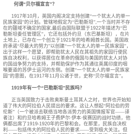
何谓“贝尔福宣言”？
1917
年
10
月，英国内阁决定支持创建“一个犹太人的单一
民族家园”的计划。管辖地假定为“巴勒斯坦”,一个当时并不存
在的疆域不确定的国家,最后由国际联盟于
1922
年描述为“巴
勒斯坦委任管理区”，它还包括外约旦（东巴基斯坦），在片
土地上，已存在一个创立于
1921
年的哈希姆酋长国。英国政
府承诺“尽最大的努力”以创建“一个犹太人的单一民族家园”，
出于这样一个愿望，即帮助犹太人民在其祖先的家园行使民
族自决权利，以获得居住在革命的俄国与美国的犹太人对协
约国战争努力的支持，并帮助保护作为其通往英属印度的咽
喉要道的苏伊士运河的东侧。创建“一个犹太人的单一民族家
园”的意图，在
1917
年
11
月公诸于世，史称“贝尔福宣言”。
1919
年有一个“巴勒斯坦”民族吗？
正当英国致力于击败奥斯曼土耳其人之时，世界也开始知
道了伟大的阿拉伯人民提出的要求。这让人想起“阿拉伯的劳
伦斯”（一个被派去联络当地各派势力的英国情报军官——译
者注）和约旦哈希姆王子费萨尔·伊本·侯赛因的战时功绩，他
俩都出席了
1919-1920
年的巴黎和会。在那里，民族自决权
利——包括伟大的阿拉伯人民的要求——受到极大关注。但