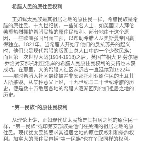
希腊人民的原住民权利
正如犹太民族是其祖居之地的原住民一样，希腊民族是希
腊的原住民。十九世纪初，一些知名人士，如英国诗人拜伦
勋爵热烈拥护希腊民族的原住民权利。部分地由于这个原
因，一些欧洲强国出面干预，以帮助希腊人从奥斯曼帝国赢
得独立。
1821
年，当希腊人开始了他们的反抗苏丹的起义
时，他们只是现代希腊的版图上总人口中的一个少数民族；
而且第一次世界大战
(1914-1918)
之后，英国首相大卫·劳尔德
·乔治对安那托利亚沿岸的希腊人民原住民权利的支持也未获
成功。在那里，大的希腊人社区从远古一直延续到
1922
年
——那时希腊人社区最终被并非安那托利亚原住民的土耳其
人所摧毁。从某种意义上说，十九世纪与二十世纪希腊的历
史，便是数十万散居各地的希腊人逐渐回到他们祖居之地的
历史。
“第一民族”的原住民权利
从理论上讲，正如现代犹太民族是其祖居之地的原住民一
样，“第一民族”或印第安部族是他们在美洲的祖居之地的原
住民。现代犹太民族要求其祖居之地的原住民权利和条约权
利。加拿大的原住民包括“第一民族”也在争取同样的权利。