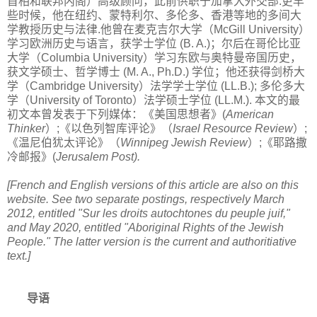
首相和联邦内阁）高级顾问，此前供职于加拿大外交部.更早
些时候，他在纽约、蒙特利尔、多伦多、香港等地的多间大
学教授历史与法律.他曾在麦克吉尔大学（
McGill University
）
学习欧洲历史与语言，获学士学位
(B. A.)
；尔后在哥伦比亚
大学（
Columbia University
）学习东欧与奥特曼帝国历史，
获文学硕士、哲学博士
(M. A., Ph.D.)
学位；他还获得剑桥大
学（
Cambridge University
）法学学士学位
(LL.B.);
多伦多大
学（
University of Toronto
）法学硕士学位
(LL.M.).
本文的最
初文本曾发表于下列媒体：《美国思想者》(
American
Thinker
）;
《以色列智库评论》（
Israel Resource Review
）;
《温尼伯犹太评论》（
Winnipeg Jewish Review
）;《耶路撒
冷邮报》(
Jerusalem Post).
[French and English versions of this article are also on this
website. See two separate postings, respectively March
2012, entitled
"Sur les droits autochtones du peuple juif,"
and May 2020, entitled
"Aboriginal Rights of the Jewish
People." The latter version is the current and authoritiative
text.]
导语