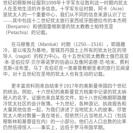
世纪初穆斯林征服到
1099
年十字军东征胜利这一时期内犹太
人在圣地生活的许多信息。十字军东征时期，阿卡（
Acre
）
是犹太人的一个重要中心，我们从不同的信息来源认识了它
——其中包括十二世纪犹太旅行家西班牙图德拉市的本杰明
（
Benjamin
）和德国雷根斯堡的犹太教教士帕特克亚
（
Petachia
）的记载。
在马穆鲁克（
Mamluk
）时期（
1250
—
1516
），耶路撒
冷，是以埃及为基地，管辖苏丹国土上所有的犹太社区的领
导人（
nagid
）的权力中心。在十五世纪犹太教教士俄巴底亚
·本·亚伯拉罕·贝尔蒂诺罗的信函以及像阿诺德·范·哈米、费利
克斯•法布里、马丁·克伯尼克一类基督教朝圣者的旅行见闻录
中，对十五世纪在圣地的犹太人也有生动的记载。
更丰富资料则来自结束于
1917
年的奥斯曼帝国四个世纪
的统治。例如，十六世纪的奥斯曼官方档案中记录的犹太纳
税人的名字。证据也来自某些文件，如十八世纪晚期耶路撒
冷犹太社区的会计账簿。十九世纪，各种游记、执政报告和
大量其他信息一起，为我们讲述了当地犹太人的故事。尽管
犹太人绝对数量一直在增长，但依然只占当地总人口（包括
穆斯林和基督徒在内）的一小部分。他们占人口总数的比率
仍然低得惊人——事实上，远低于罗马帝国早期。