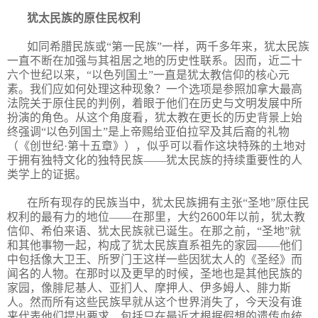
犹太民族的原住民权利
如同希腊民族或“第一民族”一样，两千多年来，犹太民族
一直不断在加强与其祖居之地的历史性联系。因而，近二十
六个世纪以来，“以色列国土”一直是犹太教信仰的核心元
素。我们应如何处理这种现象？一个选项是参照加拿大最高
法院关于原住民的判例，着眼于他们在历史与文明发展中所
扮演的角色。从这个角度看，犹太教在更长的历史背景上始
终强调“以色列国土”是上帝赐给亚伯拉罕及其后裔的礼物
（《创世纪·第十五章》），似乎可以看作这块特殊的土地对
于拥有独特文化的独特民族——犹太民族的持续重要性的人
类学上的证据。
在所有现存的民族当中，犹太民族拥有主张“圣地”原住民
权利的最有力的地位——在那里，大约
2600
年以前，犹太教
信仰、希伯来语、犹太民族就已诞生。在那之前，“圣地”就
和其他事物一起，构成了犹太民族直系祖先的家园——他们
中包括像大卫王、所罗门王这样一些因犹太人的《圣经》而
闻名的人物。在那时以及更早的时候，圣地也是其他民族的
家园，像腓尼基人、亚扪人、摩押人、伊多姆人、腓力斯
人。然而所有这些民族早就从这个世界消失了，今天没有谁
来代表他们提出要求，包括只在最近才根据假想的遗传血统