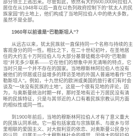
部分领土上逃出来。尽管如此，依然有大约
600,000
阿拉伯人
居住在从
1948
年以后一直在以色列政府控制下的“犹太人的民
族家园”的土地上，他们构成了当地阿拉伯人中的绝大多数，
虽然不是全部。
1960
年以前谁是“巴勒斯坦人”？
从远古以来，犹太民族就一直保持同一个名称与持续的主
客观身分的同一性。相比之下，在二十世纪初叶，在圣地居
住的大约五十万阿拉伯人与大部分基督徒概念中的“巴勒斯
坦”并无多少联系——它在他们的想象中并无清晰的特点，它
当时只是一个并不存在的国家。当地穆斯林阿拉伯人也没有
被他们的邻居或日益增多的拜访圣地的外国人普遍地看作“巴
勒斯坦人”。例如，十九世纪的欧洲或美国的旅行者们有时会
谈及“一块没有民族的土地”。这是一个很有见地的评论，因
为，与奥斯曼统治时期一样，那时圣地有近十万居民没有清
晰的民族特征，只是与其邻近的人口有着民族宗教认同方面
的相似性或同一性。
到
1900
年前后，当地的穆斯林阿拉伯人才有了意义重大
的民族认同系统。它一般包括家庭与宗族联系、与故乡与邻
里相联的爱国主义、对大叙利亚的依恋、对奥斯曼公民身分
的认同、归属于一个大穆斯林社会的感觉、因伟大的阿拉伯