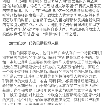
例如，《巴勒斯坦邮报》就是著名的为“犹太民族的民族家
园”呐喊的报纸；命名为“巴勒斯坦交响乐团”只有犹太音乐家
的交响乐团。因此，在“巴勒斯坦”这一名称与许多其他有着
托管政权特征的事物一道，跟犹太人犹太复国主义依然有着
紧密联系的时期，它自然不会成为当地穆斯林民族自我认同
的有吸引力的焦点。也因此，他们不会开始普遍地将地理学
上的表述“巴勒斯坦”用于民族自我认同，直到
1948
年犹太人
突然放弃“巴勒斯坦”这一“商标”的十二年之后。
20
世纪
60
年代的巴勒斯坦人民
阿拉伯国家领导人，他们自己在承认存在一个特征鲜明并
拥有民族自决权的“巴勒斯坦民族”方面也是犹豫不决的。例
如，参加巴​​黎和会主要的阿拉伯领导人费萨尔王子就曾明确
接受在巴勒斯坦建设“犹太民族的民族家园”的计划。而建立
一个属于特征鲜明的巴勒斯坦民族的主权独立的巴勒斯坦国
也不是20世纪上半叶当地最著名阿拉伯领导人的首选方案。
耶路撒冷的大穆夫提，哈吉·阿明·阿尔-侯赛因曾经是阿道夫·
希特勒的早期粉丝。由于确信轴心国将在第二次世界大战中
获胜，这个穆夫提于1941年10月承诺与德国与意大利密切合
作，以回报他们对其建立一个联合的法西斯阿拉伯国家计划
的支持。这个计划中的国家将覆盖伊拉克、叙利亚和巴勒斯
坦（包括约旦河东西两岸）的所有领土。