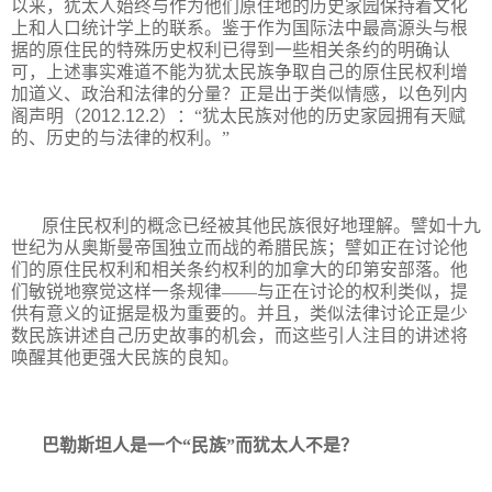
以来，犹太人始终与作为他们原住地的历史家园保持着文化
上和人口统计学上的联系。鉴于作为国际法中最高源头与根
据的原住民的特殊历史权利已得到一些相关条约的明确认
可，上述事实难道不能为犹太民族争取自己的原住民权利增
加道义、政治和法律的分量？正是出于类似情感，以色列内
阁声明（
2012.12.2
）：“犹太民族对他的历史家园拥有天赋
的、历史的与法律的权利。”
原住民权利的概念已经被其他民族很好地理解。譬如十九
世纪为从奥斯曼帝国独立而战的希腊民族；譬如正在讨论他
们的原住民权利和相关条约权利的加拿大的印第安部落。他
们敏锐地察觉这样一条规律——与正在讨论的权利类似，提
供有意义的证据是极为重要的。并且，类似法律讨论正是少
数民族讲述自己历史故事的机会，而这些引人注目的讲述将
唤醒其他更强大民族的良知。
巴勒斯坦人是一个“民族”而犹太人不是？