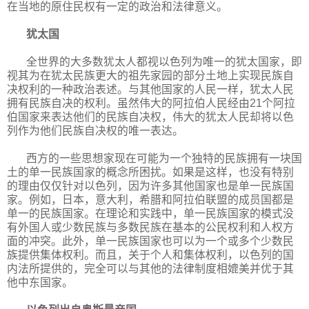
在当地的原住民权有一定的政治和法律意义。
犹太国
全世界的大多数犹太人都视以色列为唯一的犹太国家，即
视其为在犹太民族更大的祖先家园的部分土地上实现民族自
决权利的一种政治表述。与其他国家的人民一样，犹太人民
拥有民族自决的权利。虽然伟大的阿拉伯人民经由
21
个阿拉
伯国家来表达他们的民族自决权，伟大的犹太人民却将以色
列作为他们民族自决权的唯一表达。
西方的一些思想家现在可能为一个独特的民族拥有一块国
土的单一民族国家的概念所困扰。如果是这样，也没有特别
的理由仅仅针对以色列，因为许多其他国家也是单一民族国
家。例如，日本，意大利，希腊和阿拉伯联盟的成员国都是
单一的民族国家。在理论和实践中，单一民族国家的模式没
有外国人或少数民族与多数民族在基本的公民权利和人权方
面的冲突。此外，单一民族国家也可以为一个或多个少数民
族提供集体权利。而且，关于个人和集体权利，以色列的国
内法所提供的，完全可以与其他的法律制度相媲美并优于其
他中东国家。