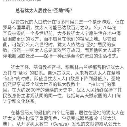
总有犹太人居住在“圣地”吗？
尽管古代的人口统计在很多时候只是一个猜谜游戏，但在
罗马帝国早期，犹太人可能已达数百万之众。公元
70
年第二
圣殿
被毁的
一个多世纪前，大多数犹太人宁愿生活在地中海
周围或更远的地方，而不愿意在他们的祖居之地。尽管如
此，可能到公元六世纪时，犹太人依然占“圣地”居民的多
数。虽然一些犹太人总是喜欢坚守故园，而其他犹太人却不
停地搬回或迁出——保持一种延续至今的流浪的生活模式。
犹太圣经、基督教福音书、穆斯林古兰经都曾指证犹太人
及其与“圣地”的联系。自远古以来，从未有过犹太人在圣地
“缺席”的时候。即使当犹太人人口数量下降到最低点，圣地
仍然是享誉整个犹太世界的犹太教教士——“拉比”们的家
园。在大约
2600
年的连续的历史中，犹太人民始终保持了其
民族身份主客观认同的同一性，包括与其天赋家园的人口统
计学和文化联系。
在基督纪元的最初的四个世纪里，居住在圣地的犹太人在
犹太文明中扮演了重要角色，包括完成耶路撒冷《犹太法
典》。从开罗犹太教堂（
Geniza
）发现的文献透露从公元七