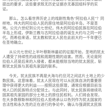
提出的要求，这些要求既无历史证据亦无基因组科学的实
证。
那么，怎么看世界历史上的戏剧性角色“阿拉伯人民”？同
样地，伟大的阿拉伯人民的原住地是阿拉伯半岛，不是圣
地。公元六世纪到公元七世纪，伟大的阿拉伯民族在阿拉伯
半岛上形成，伊斯兰教与古阿拉伯语的诞生大约与之同一时
代。而希伯来语，犹太教和犹太人民在此前大约一千年便已
在圣地确立。
从公元七世纪上半叶穆斯林最初的征服开始，圣地的犹太
人遭受了持续性的歧视和周期性期的迫害。然而，无论是阿
拉伯人还是后来的入侵者，都未能根除当地的犹太居民，斩
断犹太民族与其祖先家园的联系。
今天，犹太民族不再是大海与约旦河之间这片土地上的少
数民族。这意味着，犹太人民现在可以从民族自决的重要原
理中获得更大的利益——按照这些原理，通常应根据目前当
地人口的民族特点分配领土。与此同时，犹太民族将继续巩
固其祖先家园的部分土地上的原住民权利。人们将会发现，
在大多数穆斯林和阿拉伯人拒绝承认以色列作为犹太国家的
合法性和永久性的正在进行的争论中，确认与强调犹太民族