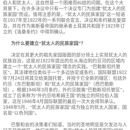
伯人和犹太人，这自然是一个困难而纠结的问题。在这个大
背景下，在许多决议中只有一个决议专门为创建“犹太人的民
族家园”而设。值得注意的是，“犹太人的民族家园”这一短语
在
1917
年至
1922
年的一系列联合宣言、决议和条约被反复提
及，并在作为奥斯曼帝国的继承者土耳其共和国于
1923
年订
立的《洛桑条约》中得到确认。
为什么要建立“犹太人的民族家园”？
决定在其更大的祖先家园版图的部分领土上实现犹太人的
民族自治，这是对
1922
年提出的在从海边到约旦河的区域内
建立一个“犹太人的民族家园”理念的实践。“巴勒斯坦托管
区”，其法律地位类似于一个多边协定或条约，国际联盟
1922
年
7
月
24
日将其交给英国托管，并授于它全新的辖区：包括外
约旦（东巴勒斯坦）和“犹太人的民族家园”（西巴勒斯
坦）。根据
1946
年
3
月条约，外约旦脱离“巴勒斯坦托管区”，
成立了后来称为“外约旦哈希姆王国”的独立的阿拉伯人国
家，这在
1946
年
4
月国际联盟的最后一次大会得到承认。
1948
年
5
月，“犹太人的民族家园”成为独立的犹太人国家，国
名是“以色列国”
。
巴黎和会的决策者们知道，当时的圣地明显是欠发达与
人