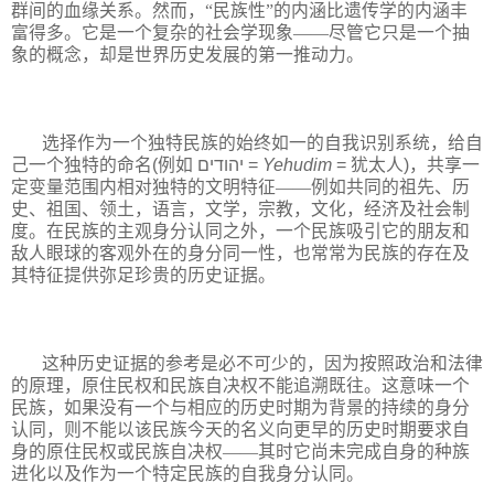
群间的血缘关系。然而，“民族性”的内涵比遗传学的内涵丰
富得多。它是一个复杂的社会学现象——尽管它只是一个抽
象的概念，却是世界历史发展的第一推动力。
选择作为一个独特民族的始终如一的自我识别系统，给自
己一个独特的命名
(
例如
יהודים
‎ =
Yehudim
=
犹太人
)
，共享一
定变量范围内相对独特的文明特征——例如共同的祖先、历
史、祖国、领土，语言，文学，宗教，文化，经济及社会制
度。在民族的主观身分认同之外，一个民族吸引它的朋友和
敌人眼球的客观外在的身分同一性，也常常为民族的存在及
其特征提供弥足珍贵的历史证据。
这种历史证据的参考是必不可少的，因为按照政治和法律
的原理，原住民权和民族自决权不能追溯既往。这意味一个
民族，如果没有一个与相应的历史时期为背景的持续的身分
认同，则不能以该民族今天的名义向更早的历史时期要求自
身的原住民权或民族自决权——其时它尚未完成自身的种族
进化以及作为一个特定民族的自我身分认同。