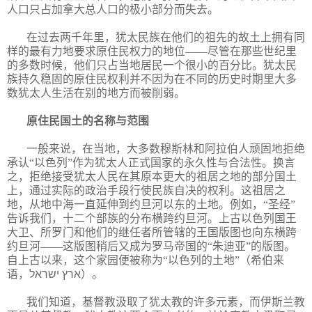
人口只占加拿大总人口的极小部分而失去。
在过去两千年里，犹太民族在他们的祖先的故土上拥有同
样的最有力地要求原住民权力的地位——尽管在那些世纪里
的多数时候，他们只占当地居民一个很小的百分比。犹太民
族持久稳固的原住民权利并不因为在不同的历史时期里大多
数犹太人生活在别的地方而被削弱。
原住民国土的名称与范围
一般来说，在当地，大多数穆斯林和阿拉伯人顽固地拒绝
承认“以色列”作为犹太人正式国家的永久性与合法性。换言
之，拒绝接受犹太人民在其原本更大的祖居之地的部分国土
上，通过实际的政治手段行使民族自决的权利。这祖居之
地，从地中海一直延伸到约旦河以东的土地。例如，“圣经”
告诉我们，十二个部族的分布横跨约旦河。上古以色列国王
大卫、所罗门和他们的继任者所管辖的王国版图也向东横跨
约旦河——这版图稍后又成为罗马帝国的“朱迪亚”的版图。
自上古以来，这个家园便被称为“以色列的土地”（希伯来
语，
ארץ ישראל
）。
我们知道，基督教汲取了犹太教的许多元素，而伊斯兰教