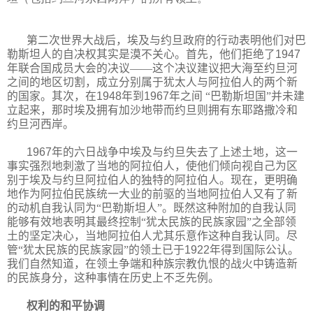
第二次世界大战后，埃及与约旦政府的行动表明他们对巴
勒斯坦人的自决权其实是漠不关心。首先，他们拒绝了
1947
年联合国成员大会的决议——这个决议建议把大海至约旦河
之间的地区切割，成立分别属于犹太人与阿拉伯人的两个新
的国家。其次，在
1948
年到
1967
年之间
“巴勒斯坦国”并未建
立起来，那时埃及拥有加沙地带而约旦则拥有东耶路撒冷和
约旦河西岸。
1967
年的六日战争中埃及与约旦失去了上述土地，这一
事实强烈地刺激了当地的阿拉伯人，使他们倾向视自己为区
别于埃及与约旦阿拉伯人的独特的阿拉伯人。现在，更明确
地作为阿拉伯民族统一大业的前驱的当地阿拉伯人又有了新
的动机自我认同为“巴勒斯坦人”。既然这种附加的自我认同
能够有效地表明其最终控制“犹太民族的民族家园”之全部领
土的坚定决心，当地阿拉伯人尤其乐意作这种自我认同。尽
管“犹太民族的民族家园”的领土已于
1922
年得到国际公认。
我们自然知道，在领土争端和种族宗教仇恨的战火中铸造新
的民族身分，这种事情在历史上不乏先例。
权利的和平协调